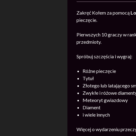
Zakręć Kołem za pomocą
Lo
pieczęcie.
Pierwszych 10 graczy w rank
przedmioty.
Spróbuj szczęścia i wygraj:
Różne pieczęcie
Tytuł
Złotego lub latającego s
Zwykłe i różowe diament
Meteoryt gwiazdowy
Diament
i wiele innych
Więcej o wydarzeniu przecz