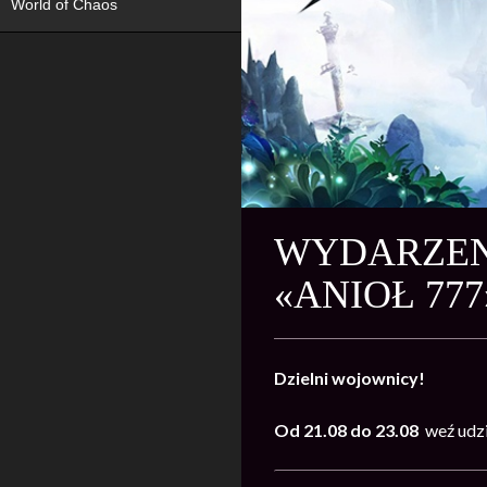
World of Chaos
WYDARZENI
«ANIOŁ 777
Dzielni wojownicy!
Od 21.08 do 23.08
weź udz