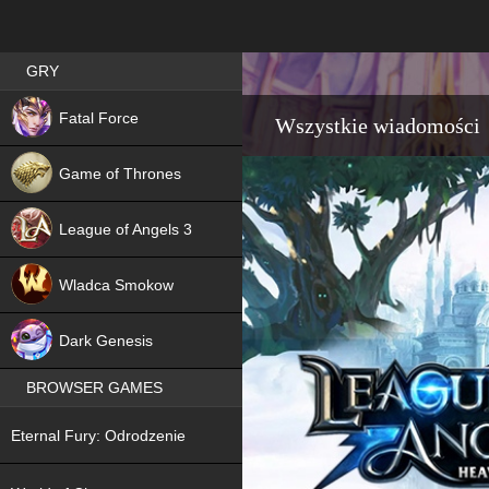
Best RPG games in Poland
GRY
NEW
Fatal Force
Wszystkie wiadomości
Game of Thrones
League of Angels 3
HIT
Wladca Smokow
NEW
Dark Genesis
BROWSER GAMES
NEW
Eternal Fury: Odrodzenie
NEW