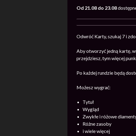
Od 21.08 do 23.08
dostępne
Odwróć Karty, szukaj 7 i zd
Aby otworzyć jedną kartę, w
przejdziesz, tym więcej pu
Po każdej rundzie będą dost
Możesz wygrać:
Tytuł
Wygląd
Zwykłe i różowe diament
Różne zasoby
i wiele więcej