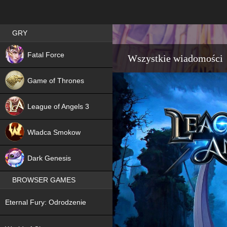
Best RPG games in Poland
GRY
NEW
Fatal Force
Wszystkie wiadomości
Game of Thrones
League of Angels 3
HIT
Wladca Smokow
NEW
Dark Genesis
BROWSER GAMES
NEW
Eternal Fury: Odrodzenie
NEW