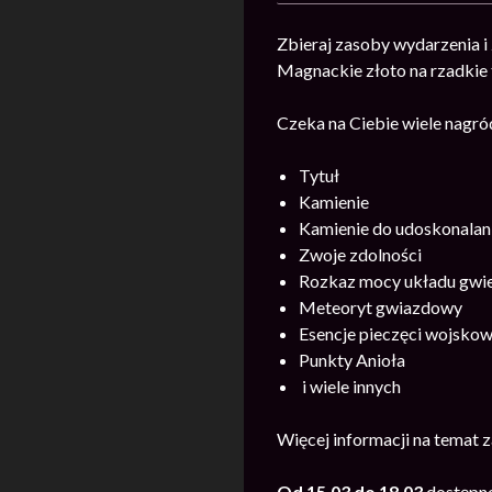
Zbieraj zasoby wydarzenia i
Magnackie złoto na rzadkie 
Czeka na Ciebie wiele nagró
Tytuł
Kamienie
Kamienie do udoskonalania
Zwoje zdolności
Rozkaz mocy układu gwi
Meteoryt gwiazdowy
Esencje pieczęci wojskow
Punkty Anioła
i wiele innych
Więcej informacji na temat 
Od 15.03 do 18.03
dostępne