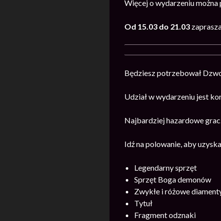
Więcej o wydarzeniu można
Od 15.03 do 21.03
zaprasz
Będziesz potrzebował Dzwo
Udział w wydarzeniu jest ko
Najbardziej hazardowe grac
Idź na polowanie, aby uzyska
Legendarny sprzęt
Sprzęt Boga demonów
Zwykłe i różowe diament
Tytuł
Fragment odznaki