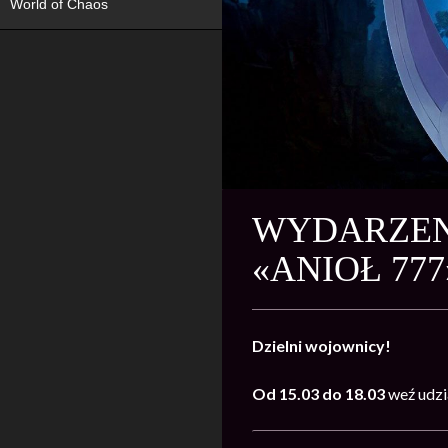
World of Chaos
WYDARZENI
«ANIOŁ 77
Dzielni wojownicy!
Od 15.03 do 18.03
weź udzi