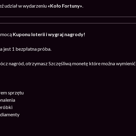
ź udział w wydarzeniu
«Koło Fortuny»
.
pomocą
Kuponu loterii i wygraj nagrody!
 jest 1 bezpłatna próba.
prócz nagród, otrzymasz Szczęśliwą monetę które można wymienić 
rem sprzętu
nalenia
eróbki
 diamenty