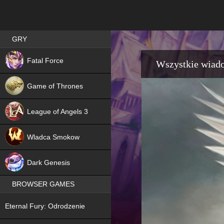
Best RPG games in Poland
GRY
NEW
Fatal Force
Wszystkie wiad
Game of Thrones
League of Angels 3
HIT
Wladca Smokow
NEW
Dark Genesis
BROWSER GAMES
NEW
Eternal Fury: Odrodzenie
NEW