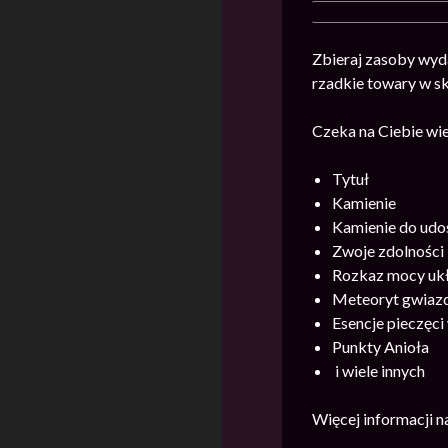
Zbieraj zasoby wyd
rzadkie towary w sk
Czeka na Ciebie wie
Tytuł
Kamienie
Kamienie do udos
Zwoje zdolności
Rozkaz mocy uk
Meteoryt gwiaz
Esencje pieczęc
Punkty Anioła
i wiele innych
Więcej informacji 