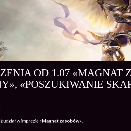
ENIA OD 1.07 «MAGNAT 
Y», «POSZUKIWANIE SK
!
ź udział w imprezie
«Magnat zasobów»
.