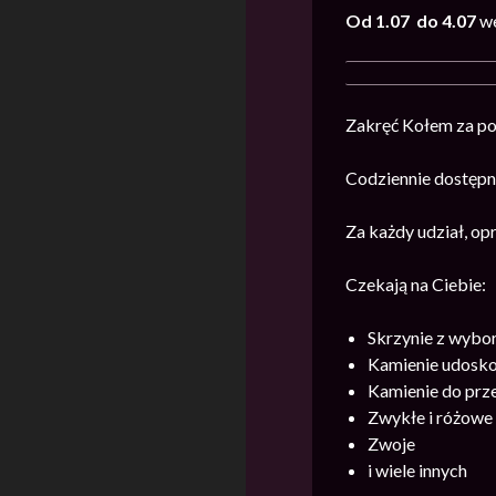
Od 1.07 do 4.07
we
Zakręć Kołem za 
Codziennie dostępna
Za każdy udział, o
Czekają na Ciebie:
Skrzynie z wybo
Kamienie udosko
Kamienie do prz
Zwykłe i różowe
Zwoje
i wiele innych