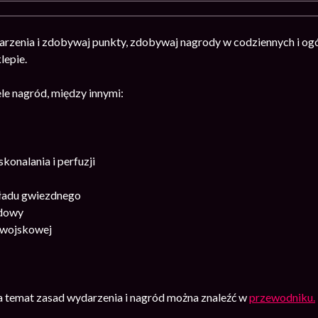
arzenia i zdobywaj punkty, zdobywaj nagrody w codziennych i og
lepie.
le nagród, między innymi:
konalania i perfuzji
ładu gwiezdnego
dowy
i wojskowej
na temat zasad wydarzenia i nagród można znaleźć w
przewodniku.