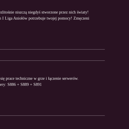
litośnie niszczą niegdyś stworzone przez nich światy!
ach I Liga Aniołów potrzebuje twojej pomocy! Zmęczeni
się prace techniczne w grze i łączenie serwerów.
wery: S886 + S889 + S891