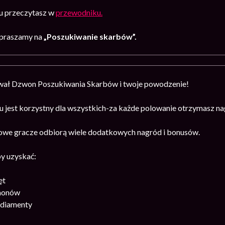
u przeczytasz w
przewodniku.
praszamy na
„Poszukiwanie skarbów”.
wał Dzwon Poszukiwania Skarbów i twoje powodzenie!
u jest korzystny dla wszystkich-za każde polowanie otrzymasz n
owe gracze odbiorą wiele dodatkowych nagród i bonusów.
by uzyskać:
ęt
monów
 diamenty