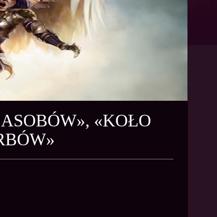
ZASOBÓW», «KOŁO
ARBÓW»