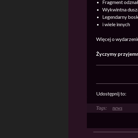
Fragment odzna
Wykwintna dusz
Legendarny bosk
i wiele innych
Więcej o wydarzeni
Życzymy przyjemn
Udostępnij to:
news