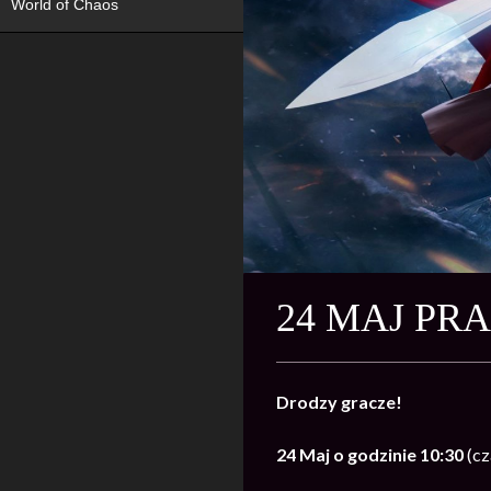
World of Chaos
24 MAJ PR
Drodzy gracze!
24 Maj o godzinie 10:30
(cz