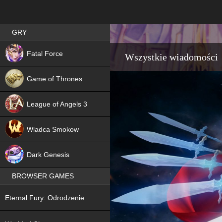
Best RPG games in Poland
GRY
NEW
Fatal Force
Wszystkie wiadomości
Game of Thrones
League of Angels 3
HIT
Wladca Smokow
NEW
Dark Genesis
BROWSER GAMES
NEW
Eternal Fury: Odrodzenie
NEW