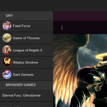
Best RPG games in Poland
GRY
NEW
Fatal Force
Game of Thrones
League of Angels 3
HIT
Wladca Smokow
NEW
Dark Genesis
BROWSER GAMES
NEW
Eternal Fury: Odrodzenie
NEW