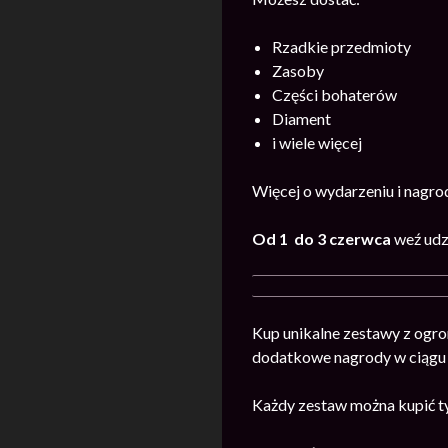
Rzadkie przedmioty
Zasoby
Części bohaterów
Diament
i wiele więcej
Więcej o wydarzeniu i nagr
Od 1 do 3 czerwca
weź udz
Kup unikalne zestawy z ogr
dodatkowe nagrody w ciągu t
Każdy zestaw można kupić t