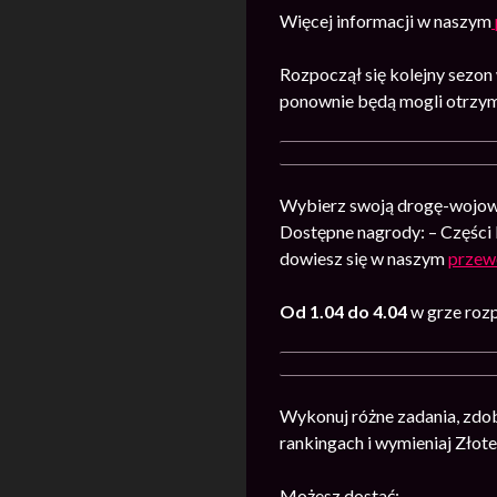
Więcej informacji w naszym
Rozpoczął się kolejny sezon
ponownie będą mogli otrzym
Wybierz swoją drogę-wojowni
Dostępne nagrody: – Części 
dowiesz się w naszym
przew
Od 1.04 do 4.04
w grze rozp
Wykonuj różne zadania, zdo
rankingach i wymieniaj Złot
Możesz dostać: