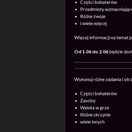
Części bohaterów
Przedmioty wzmacniając
Różne zwoje
i wiele więcej
Więcej informacji na temat 
Od 1.06 do 2.06
będzie dos
Wykonuj różne zadania i ot
Części bohaterów
Zasoby
Waluta w grze
Różne skrzynie
wiele innych