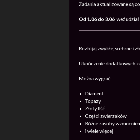
Zadania aktualizowane są co
Od 1.06 do 3.06
weź udział
Rozbijaj zwykłe, srebrne i z
Ukończenie dodatkowych zad
Można wygrać:
Diament
Topazy
Złoty liść
Części zwierzaków
Różne zasoby wzmocnieni
i wiele więcej