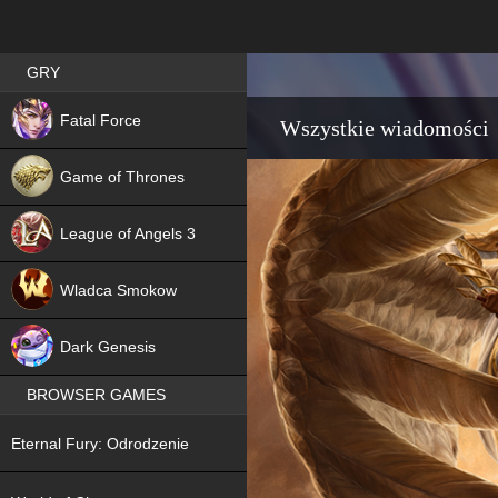
Best RPG games in Poland
GRY
NEW
Fatal Force
Wszystkie wiadomości
Game of Thrones
League of Angels 3
HIT
Wladca Smokow
NEW
Dark Genesis
BROWSER GAMES
NEW
Eternal Fury: Odrodzenie
NEW