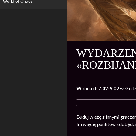
World of Chaos
WYDARZENI
«ROZBIJAN
W dniach 7.02-9.02
weź ud
Buduj wieżę z innymi gracza
Im więcej punktów zdobędzie