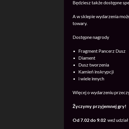
Będziesz także dostępne spec
A w sklepie wydarzenia możn
towary.
Dostępne nagrody
Fragment Pancerz Dusz
Diament
Dusz tworzenia
Kamień inskrypcji
i wiele innych
Więcej o wydarzeniu przecz
Życzymy przyjemnej gry!
Od 7.02 do 9.02
weź udział