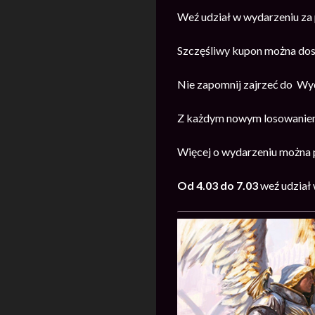
Weź udział w wydarzeniu z
Szczęśliwy kupon można dost
Nie zapomnij zajrzeć do Wyd
Z każdym nowym losowaniem
Więcej o wydarzeniu można 
Od 4.03 do 7.03
weź udział