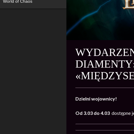
World of Chaos
WYDARZENI
DIAMENTY»
«MIĘDZYS
Dzielni wojownicy!
Od 3.03 do 4.03
dostępne j