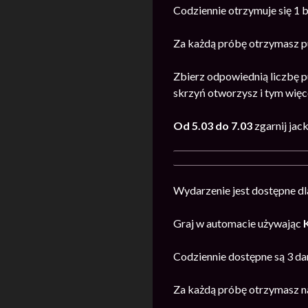
Codziennie otrzymuje się 1 
Za każdą próbę otrzymasz p
Zbierz odpowiednią liczbę p
skrzyń otworzysz i tym wię
Od 5.03 do 7.03
zgarnij jac
Wydarzenie jest dostępne dl
Graj w automacie używając
Codziennie dostępne są 3 da
Za każdą próbę otrzymasz na