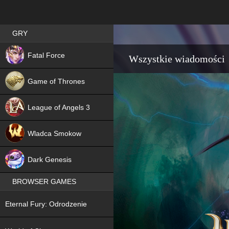
Best RPG games in Poland
GRY
NEW
Fatal Force
Wszystkie wiadomości
Game of Thrones
League of Angels 3
HIT
Wladca Smokow
NEW
Dark Genesis
BROWSER GAMES
NEW
Eternal Fury: Odrodzenie
NEW