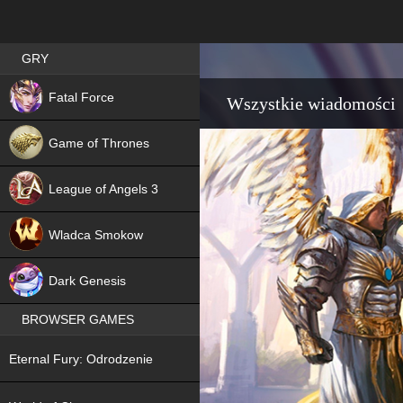
Best RPG games in Poland
GRY
NEW
Fatal Force
Wszystkie wiadomości
Game of Thrones
League of Angels 3
HIT
Wladca Smokow
NEW
Dark Genesis
BROWSER GAMES
NEW
Eternal Fury: Odrodzenie
NEW