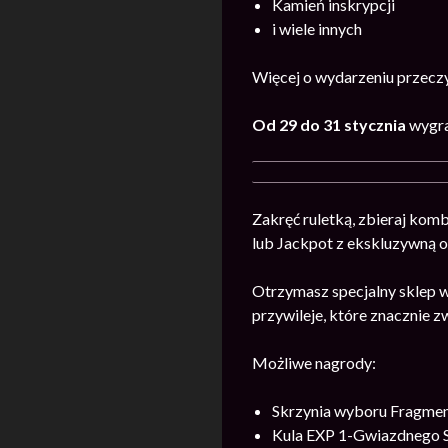
Kamień inskrypcji
i wiele innych
Więcej o wydarzeniu przecz
Od 29 do 31 stycznia
wygra
Zakręć ruletką, zbieraj ko
lub Jackpot z ekskluzywną 
Otrzymasz specjalny sklep 
przywileje, które znacznie z
Możliwe nagrody:
Skrzynia wyboru Fragme
Kula EXP 1-Gwiazdnego