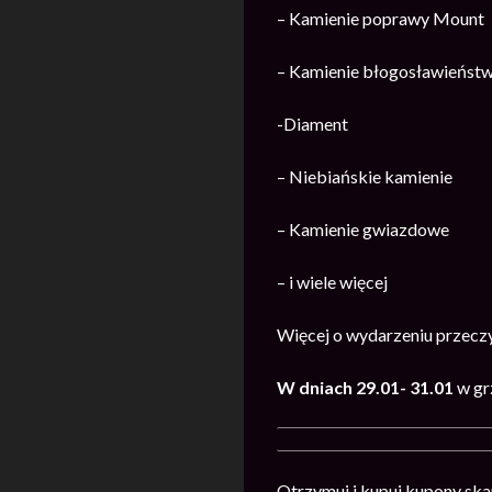
– Kamienie poprawy Mount
– Kamienie błogosławieńst
-Diament
– Niebiańskie kamienie
– Kamienie gwiazdowe
– i wiele więcej
Więcej o wydarzeniu przecz
W dniach 29.01- 31.01
w gr
Otrzymuj i kupuj kupony ska