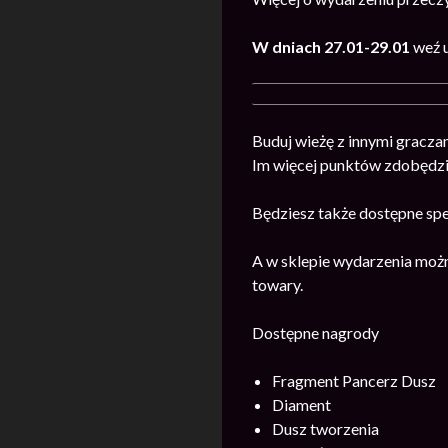
W dniach 27.01-29.01
weź 
Buduj wieżę z innymi gracza
Im więcej punktów zdobędzie
Będziesz także dostępne spec
A w sklepie wydarzenia możn
towary.
Dostępne nagrody
Fragment Pancerz Dusz
Diament
Dusz tworzenia