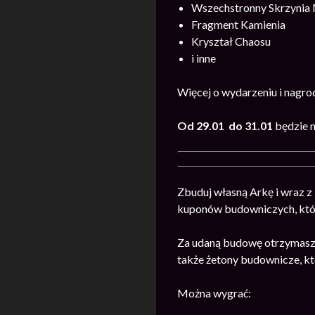
Wszechstronny Skrzynia
Fragment Kamienia
Kryształ Chaosu
i inne
Więcej o wydarzeniu i nagr
Od 29.01
do 31.01
będzie 
Zbuduj własną Arkę i wraz z
kuponów budowniczych, któr
Za udaną budowę otrzymasz p
także żetony budownicze, kt
Można wygrać: