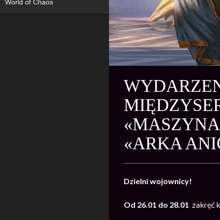
World of Chaos
WYDARZENI
MIĘDZYSER
«MASZYNA 
«ARKA ANI
Dzielni wojownicy!
Od 26.01 do 28.01
zakręć 