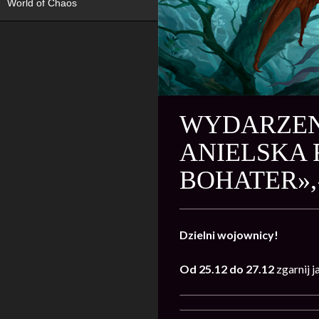
World of Chaos
WYDARZEN
ANIELSKA 
BOHATER»
Dzielni wojownicy!
Od 25.12 do 27.12
zgarnij 