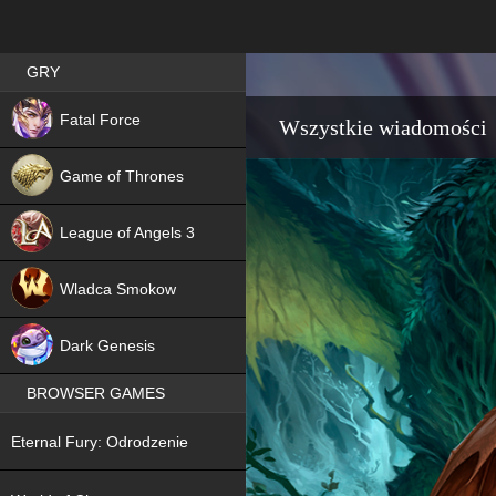
Best RPG games in Poland
GRY
NEW
Fatal Force
Wszystkie wiadomości
Game of Thrones
League of Angels 3
HIT
Wladca Smokow
NEW
Dark Genesis
BROWSER GAMES
NEW
Eternal Fury: Odrodzenie
NEW