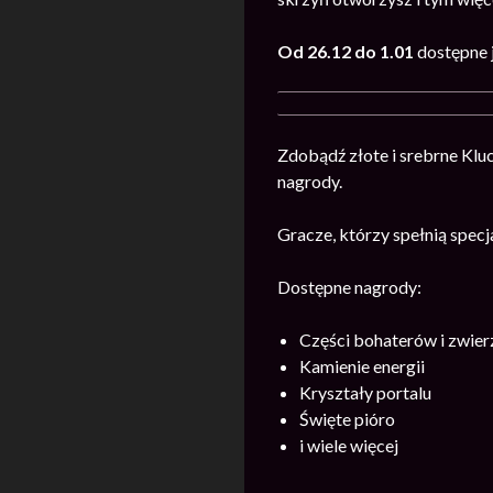
Od 26.12 do 1.01
dostępne j
Zdobądź złote i srebrne Klu
nagrody.
Gracze, którzy spełnią spec
Dostępne nagrody:
Części bohaterów i zwie
Kamienie energii
Kryształy portalu
Święte pióro
i wiele więcej