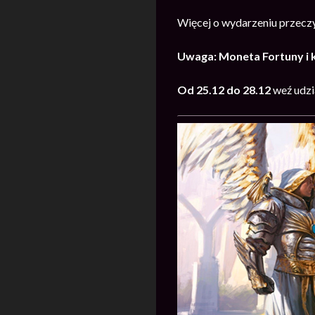
Więcej o wydarzeniu przecz
Uwaga: Moneta Fortuny i 
Od 25.12 do 28.12
weź udzi