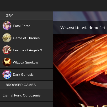
Best RPG games in Poland
GRY
NEW
Fatal Force
Wszystkie wiadomości
Game of Thrones
League of Angels 3
HIT
Wladca Smokow
NEW
Dark Genesis
BROWSER GAMES
NEW
Eternal Fury: Odrodzenie
NEW