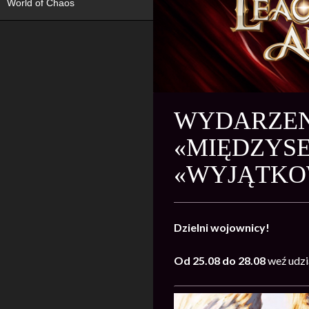
World of Chaos
WYDARZENI
«MIĘDZYS
«WYJĄTKO
Dzielni wojownicy!
Od 25.08 do 28.08
weź udzi