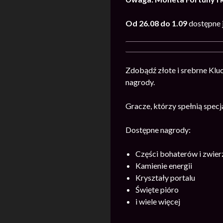
Od 26.08 do 1.09
dostępne j
Zdobądź złote i srebrne Klu
nagrody.
Gracze, którzy spełnią spec
Dostępne nagrody:
Części bohaterów i zwie
Kamienie energii
Kryształy portalu
Święte pióro
i wiele więcej