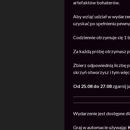
artefaktów bohaterów.
Aby wziąć udział w wydarze
uzyskać po spełnieniu pewn
Codziennie otrzymuje się 1 
Za każdą próbę otrzymasz p
Zbierz odpowiednią liczbę p
skrzyń otworzysz i tym wię
Od 25.08 do 27.08
zgarnij 
Wydarzenie jest dostępne dl
Graj w automacie używając