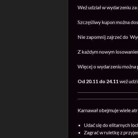
Weź udział w wydarzeniu z
Szczęśliwy kupon można dost
Nie zapomnij zajrzeć do Wyd
Z każdym nowym losowaniem
Więcej o wydarzeniu można 
Od 20.11 do 24.11
weź udzi
Karnawał obejmuje wiele atr
Udać się do elitarnych lo
Zagrać w ruletkę z przy