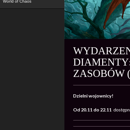
World of Chaos
WYDARZENI
DIAMENTY»
ZASOBÓW 
Dzielni wojownicy!
Od 20.11 do 22.11
dostępn