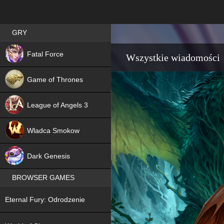
Best RPG games in Poland
GRY
NEW
Fatal Force
Wszystkie wiadomości
Game of Thrones
League of Angels 3
HIT
Wladca Smokow
NEW
Dark Genesis
BROWSER GAMES
NEW
Eternal Fury: Odrodzenie
NEW