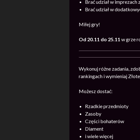
Brać udział w imprezach 
Brać udział w dodatkow
Miłej gry!
Od 20.11 do 25.11
w grze r
Wykonuj różne zadania, zdo
rankingach i wymieniaj Złot
Możesz dostać:
Rzadkie przedmioty
Zasoby
Części bohaterów
Diament
i wiele więcej