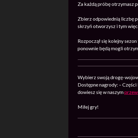
Za każdą próbę otrzymasz p
Zbierz odpowiednią liczbę p
skrzyń otworzysz i tym wię
Rozpoczął się kolejny sezon
ponownie będą mogli otrzym
Wybierz swoją drogę-wojowni
Dostępne nagrody: – Części 
dowiesz się w naszym
przew
Miłej gry!