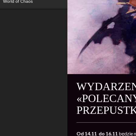
World of Chaos
WYDARZENI
«POLECANY
PRZEPUST
Od 14.11
do 16.11
będzie 