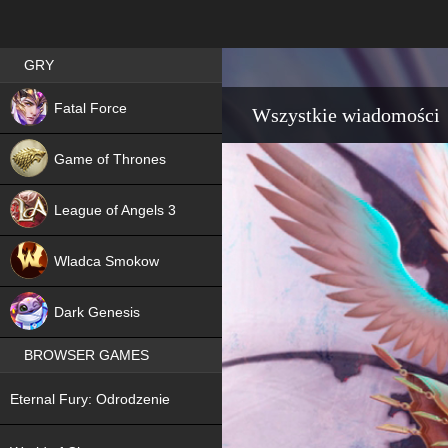
Best RPG games in Poland
GRY
NEW
Fatal Force
Wszystkie wiadomości
Game of Thrones
League of Angels 3
HIT
Wladca Smokow
NEW
Dark Genesis
BROWSER GAMES
NEW
Eternal Fury: Odrodzenie
NEW