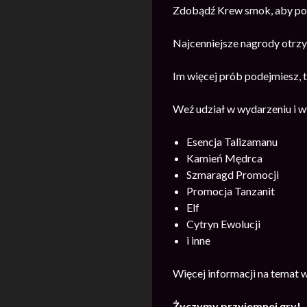
Zdobądź Krew smok, aby poko
Najcenniejsze nagrody otrzym
Im więcej prób podejmiesz,
Weź udział w wydarzeniu i w
Esencja Talizamanu
Kamień Mędrca
Szmaragd Promocji
Promocja Tanzanit
Elf
Cytryn Ewolucji
i inne
Więcej informacji na temat 
Życzymy przyjemnej gry!