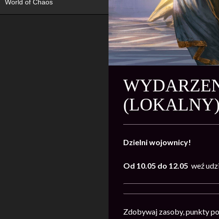
World of Chaos
WYDARZENI
(LOKALNY)
Dzielni wojownicy!
Od 10.05 do 12.05
weź udzi
Zdobywaj zasoby, punkty pot