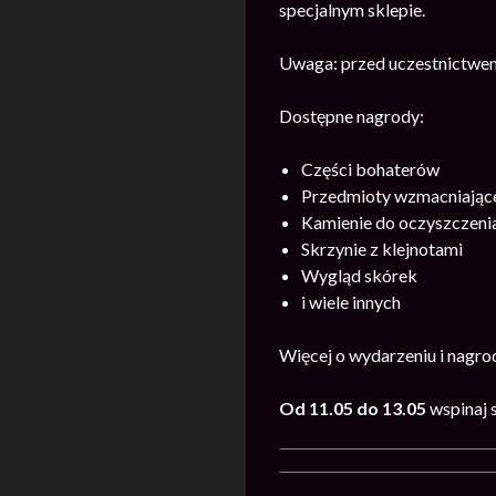
specjalnym sklepie.
Uwaga: przed uczestnictwem
Dostępne nagrody:
Części bohaterów
Przedmioty wzmacniające
Kamienie do oczyszczeni
Skrzynie z klejnotami
Wygląd skórek
i wiele innych
Więcej o wydarzeniu i nagr
Od 11.05 do 13.05
wspinaj s