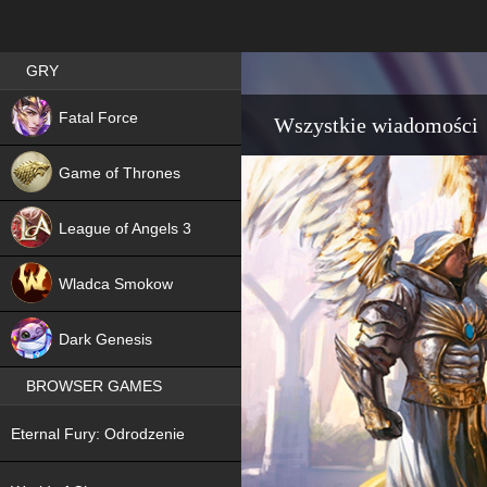
Best RPG games in Poland
GRY
NEW
Fatal Force
Wszystkie wiadomości
Game of Thrones
League of Angels 3
HIT
Wladca Smokow
NEW
Dark Genesis
BROWSER GAMES
NEW
Eternal Fury: Odrodzenie
NEW