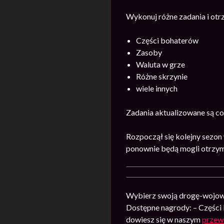
Wykonuj różne zadania i ot
Części bohaterów
Zasoby
Waluta w grze
Różne skrzynie
wiele innych
Zadania aktualizowane są co
Rozpoczął się kolejny sezon
ponownie będą mogli otrzym
Wybierz swoją drogę-wojowni
Dostępne nagrody: – Części 
dowiesz się w naszym
przew