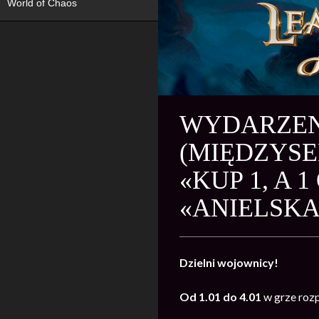
World of Chaos
WYDARZENI
(MIĘDZYSE
«KUP 1, A 
«ANIELSKA
Dzielni wojownicy!
Od 1.01 do 4.01
w grze rozp