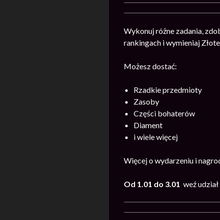
Wykonuj różne zadania, zdo
rankingach i wymieniaj Złot
Możesz dostać:
Rzadkie przedmioty
Zasoby
Części bohaterów
Diament
i wiele więcej
Więcej o wydarzeniu i nagr
Od 1.01 do 3.01
weź udział