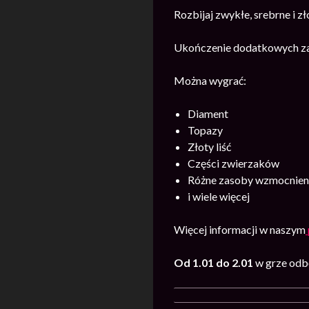
Rozbijaj zwykłe, srebrne i z
Ukończenie dodatkowych zad
Można wygrać:
Diament
Topazy
Złoty liść
Części zwierzaków
Różne zasoby wzmocnieni
i wiele więcej
Więcej informacji w naszym
Od 1.01 do 2.01
w grze odb