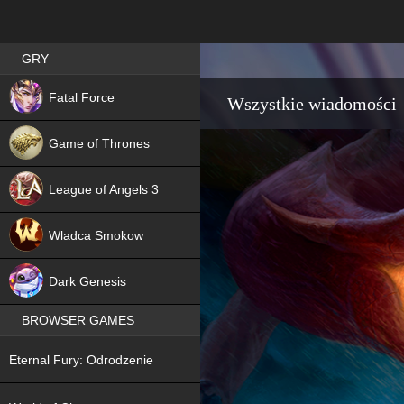
Best RPG games in Poland
GRY
NEW
Fatal Force
Wszystkie wiadomości
Game of Thrones
League of Angels 3
HIT
Wladca Smokow
NEW
Dark Genesis
BROWSER GAMES
NEW
Eternal Fury: Odrodzenie
NEW