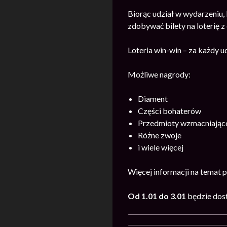
Biorąc udział w wydarzeniu,
zdobywać bilety na loterię 
Loteria win-win – za każdy 
Możliwe nagrody:
Diament
Części bohaterów
Przedmioty wzmacniając
Różne zwoje
i wiele więcej
Więcej informacji na temat 
Od 1.01 do 3.01
będzie dos