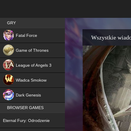
Best RPG games in Poland
GRY
NEW
Fatal Force
Wszystkie wiad
Game of Thrones
League of Angels 3
HIT
Wladca Smokow
NEW
Dark Genesis
BROWSER GAMES
NEW
Eternal Fury: Odrodzenie
NEW