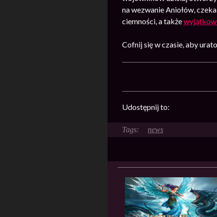
na wezwanie Aniołów, czeka 
ciemności, a także
wyjątkow
Cofnij się w czasie, aby ura
Udostępnij to:
news