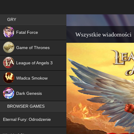
Best RPG games in Poland
GRY
NEW
Fatal Force
Wszystkie wiadomości
Game of Thrones
League of Angels 3
HIT
Wladca Smokow
NEW
Dark Genesis
BROWSER GAMES
NEW
Eternal Fury: Odrodzenie
NEW