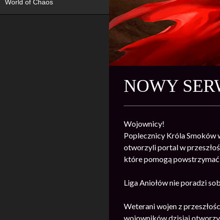
World of Chaos
NOWY SERW
Wojownicy!
Poplecznicy Króla Smoków w
otworzyli portal w przeszło
które pomogą powstrzymać 
Liga Aniołów nie poradzi so
Weterani wojen z przeszłości
wojowników dzisiaj otworzyl