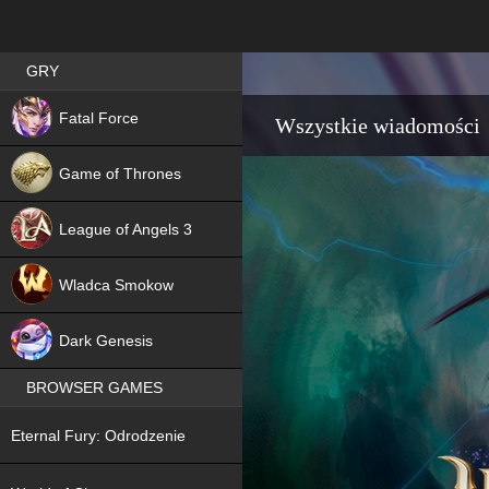
Best RPG games in Poland
GRY
NEW
Fatal Force
Wszystkie wiadomości
Game of Thrones
League of Angels 3
HIT
Wladca Smokow
NEW
Dark Genesis
BROWSER GAMES
NEW
Eternal Fury: Odrodzenie
NEW