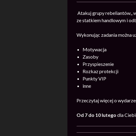
Atakuj grupy rebeliantów,,
ze statkiem handlowym i odb
Wykonując zadania można u
Motywacja
Zasoby
Przyspieszenie
Rozkaz protekcji
Punkty VIP
inne
Przeczytaj więcej o wydarz
Od 7 do 10 lutego
dla Ciebi