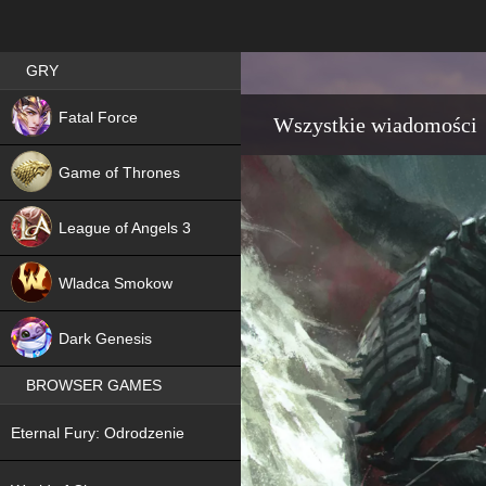
Best RPG games in Poland
GRY
NEW
Fatal Force
Wszystkie wiadomości
Game of Thrones
League of Angels 3
HIT
Wladca Smokow
NEW
Dark Genesis
BROWSER GAMES
NEW
Eternal Fury: Odrodzenie
NEW