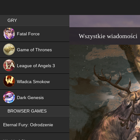
Best RPG games in Poland
GRY
NEW
Fatal Force
Wszystkie wiadomości
Game of Thrones
League of Angels 3
HIT
Wladca Smokow
NEW
Dark Genesis
BROWSER GAMES
NEW
Eternal Fury: Odrodzenie
NEW