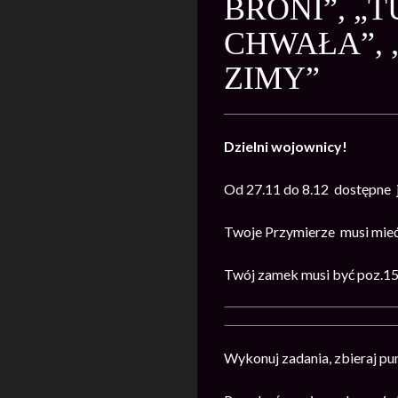
BRONI”, „
CHWAŁA”, 
ZIMY”
Dzielni wojownicy!
Od 27.11 do 8.12 dostępne 
Twoje Przymierze musi mieć
Twój zamek musi być poz.15 
Wykonuj zadania, zbieraj pun