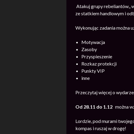
Atakuj grupy rebeliantów,,
ze statkiem handlowym i odb
Wykonując zadania można u
Motywacja
Zasoby
Przyspieszenie
Rozkaz protekcji
Punkty VIP
inne
Przeczytaj więcej o wydarz
Od 28.11 do 1.12
można wzi
Lordzie, pod murami twojego
kompas i ruszaj w drogę!