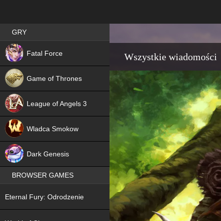
Best RPG games in Poland
GRY
NEW
Fatal Force
Wszystkie wiadomości
Game of Thrones
League of Angels 3
HIT
Wladca Smokow
NEW
Dark Genesis
BROWSER GAMES
NEW
Eternal Fury: Odrodzenie
NEW