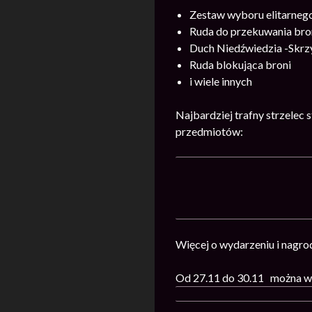
Zestaw wyboru elitarne
Ruda do przekuwania bro
Duch Niedźwiedzia -Skrzy
Ruda blokująca broni
i wiele innych
Najbardziej trafny strzelec 
przedmiotów:
Więcej o wydarzeniu i nagr
Od 27.11 do 30.11 można wz