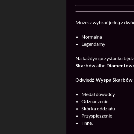
Możesz wybrać jedną z dwóc
Normalna
Legendarny
Na każdym przystanku będzi
Skarb
ów
albo
Diamentowej
Odwiedź
Wyspa Skarb
ów
Medal dowódcy
Odznaczenie
Skórka oddziału
Przyspieszenie
i inne.