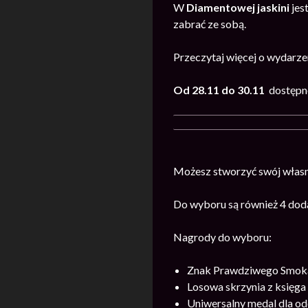
W
Diamentowej jaskini
jes
zabrać ze sobą.
Przeczytaj więcej o wydarz
Od 28.11 do 30.11
dostępn
Możesz stworzyć swój własn
Do wyboru są również 4 doda
Nagrody do wyboru:
Znak Prawdziwego Smok
Losowa skrzynia z księga
Uniwersalny medal dla od