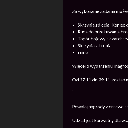
Za wykonanie zadania możes
Skrzynia zdjęcia: Koniec 
Ruda do przekuwania bro
Topór bojowy z czardrzew
Skrzynia z bronią
i inne
Więcej o wydarzeniu i nagr
Od 27.11 do 29.11
zostań 
Powalaj nagrody z drzewa za
Udział jest korzystny dla ws