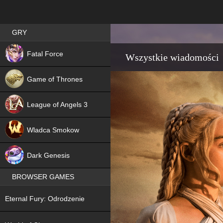
Best RPG games in Poland
GRY
NEW
Fatal Force
Wszystkie wiadomości
Game of Thrones
League of Angels 3
HIT
Wladca Smokow
NEW
Dark Genesis
BROWSER GAMES
NEW
Eternal Fury: Odrodzenie
NEW