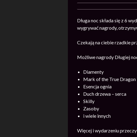
Długa noc składa się z 6 wyd
wygrywać nagrody, otrzymyw
Czekają na ciebie rzadkie p
Możliwe nagrody Długiej no
Diamenty
Mark of the True Dragon
Esencja ognia
Duch drzewa – serca
Skilly
Zasoby
i wiele innych
Więcej i wydarzeniu przecz