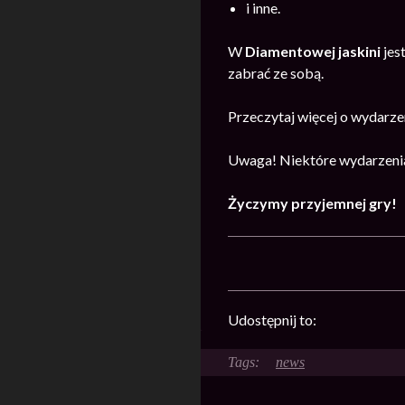
i inne.
W
Diamentowej jaskini
jes
zabrać ze sobą.
Przeczytaj więcej o wydarz
Uwaga! Niektóre wydarzenia
Życzymy przyjemnej gry!
Udostępnij to:
news