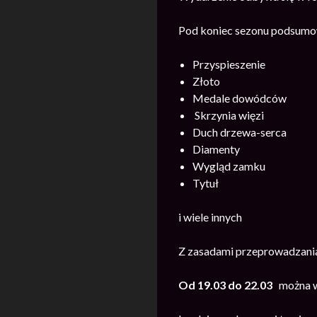
Pod koniec sezonu podsumow
Przyspieszenie
Złoto
Medale dowódców
Skrzynia więzi
Duch drzewa-serca
Diamenty
Wygląd zamku
Tytuł
i wiele innych
Z zasadami przeprowadzania
Od 19.03 do 22.03
można wz