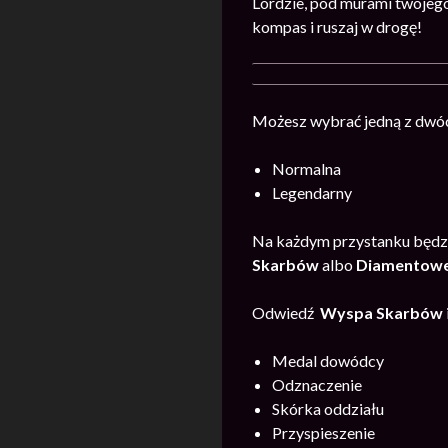
Lordzie, pod murami twojego
kompas i ruszaj w drogę!
Możesz wybrać jedną z dwóc
Normalna
Legendarny
Na każdym przystanku będzi
Skarb
ów
albo
Diamentowej
Odwiedź
Wyspa Skarb
ów
Medal dowódcy
Odznaczenie
Skórka oddziału
Przyspieszenie