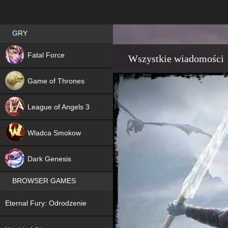
Best RPG games in Poland
GRY
NEW
Fatal Force
Wszystkie wiadomości
Game of Thrones
League of Angels 3
HIT
Wladca Smokow
NEW
Dark Genesis
BROWSER GAMES
NEW
Eternal Fury: Odrodzenie
NEW