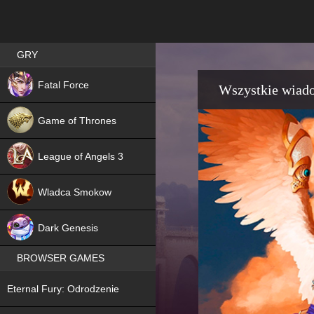
Best RPG games in Poland
GRY
NEW
Fatal Force
Wszystkie wiad
Game of Thrones
League of Angels 3
HIT
Wladca Smokow
NEW
Dark Genesis
BROWSER GAMES
NEW
Eternal Fury: Odrodzenie
NEW