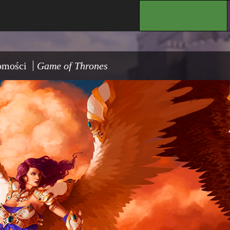
.
omości
Game of Thrones