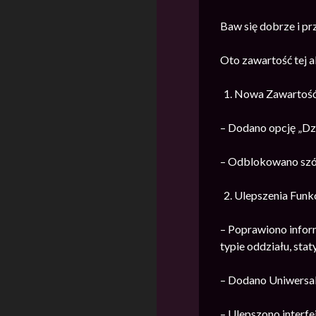
Baw się dobrze i prz
Oto zawartość tej ak
Nowa Zawartoś
– Dodano opcję „Dz
– Odblokowano szó
Ulepszenia Funk
– Poprawiono infor
typie oddziału, stat
– Dodano Uniwersal
– Ulepszono interfe