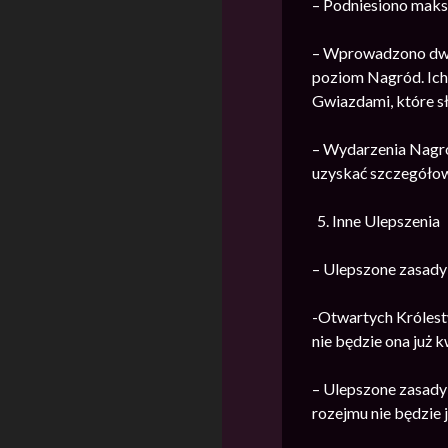
– Podniesiono maks
– Wprowadzono dwa 
poziom Nagród. Ich
Gwiazdami, które s
– Wydarzenia Nagr
uzyskać szczegółow
Inne Ulepszenia
– Ulepszone zasady 
-Otwartych Królestw
nie będzie ona już k
– Ulepszone zasad
rozejmu nie będzie 