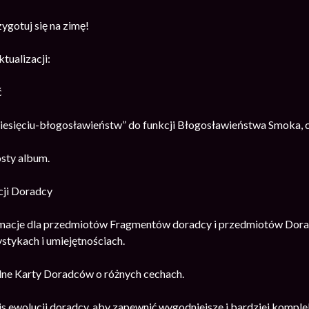
ygotuj się na zimę!
tualizacji:
ć
iesięciu-błogosławieństw” do funkcji Błogosławieństwa Smoka, 
sty album.
cji Doradcy
macje dla przedmiotów Fragmentów doradcy i przedmiotów Dorad
ystykach i umiejętnościach.
ne Karty Doradców o różnych cechach.
js ewolucji doradcy, aby zapewnić wygodniejsze i bardziej kompl