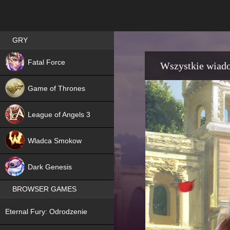
Best RPG games in Poland
GRY
NEW
Fatal Force
Wszystkie wiad
Game of Thrones
League of Angels 3
HIT
Wladca Smokow
NEW
Dark Genesis
BROWSER GAMES
NEW
Eternal Fury: Odrodzenie
NEW