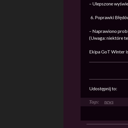
– Ulepszone wyświet
Poprawki Błędó
– Naprawiono probl
(Uwaga: niektóre te
Ekipa GoT Winter i
Udostępnij to:
news