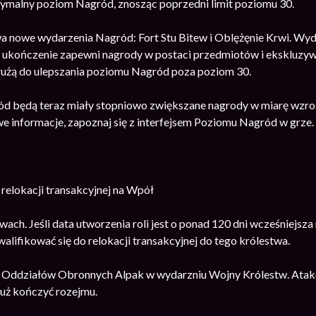
ymalny poziom Nagród, znosząc poprzedni limit poziomu 30.
nowe wydarzenia Nagród: Fort Stu Bitew i Oblężęnie Krwi. Wydar
 ukończenie zapewni nagrody w postaci przedmiotów i ekskluzy
łużą do ulepszania poziomu Nagród poza poziom 30.
ód będą teraz miały stopniowo zwiększane nagrody w miarę wzr
e informacje, zapoznaj się z interfejsem Poziomu Nagród w grze.
relokacji transakcyjnej na Wpół
ach. Jeśli data utworzenia roli jest o ponad 120 dni wcześniejsz
walifikować się do relokacji transakcyjnej do tego królestwa.
y Oddziałów Obronnych Alpak w wydarzniu Wojny Królestw. Ata
już kończyć rozejmu.