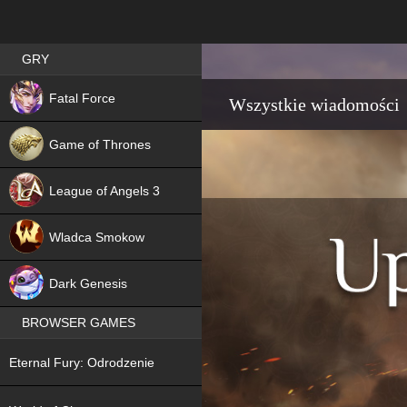
Best RPG games in Poland
GRY
NEW
Fatal Force
Wszystkie wiadomości
Game of Thrones
League of Angels 3
HIT
Wladca Smokow
NEW
Dark Genesis
BROWSER GAMES
NEW
Eternal Fury: Odrodzenie
NEW