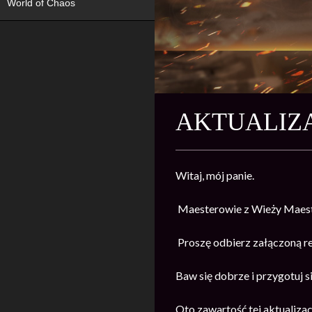
World of Chaos
AKTUALIZA
Witaj, mój panie.
Maesterowie z Wieży Maeste
Proszę odbierz załączoną 
Baw się dobrze i przygotuj s
Oto zawartość tej aktualizacj