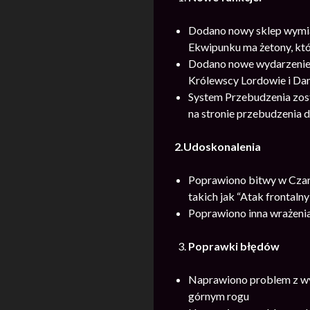
Dodano nowy sklep wymia
Ekwipunku ma żetony, kt
Dodano nowe wydarzenie “
Królewscy Lordowie i Dam
System Przebudzenia zost
na stronie przebudzenia
2.Udoskonalenia
Poprawiono bitwy w Czard
takich jak “Atak frontaln
Poprawiono inna wrażenia
Poprawki błędów
Naprawiono problem z wy
górnym rogu