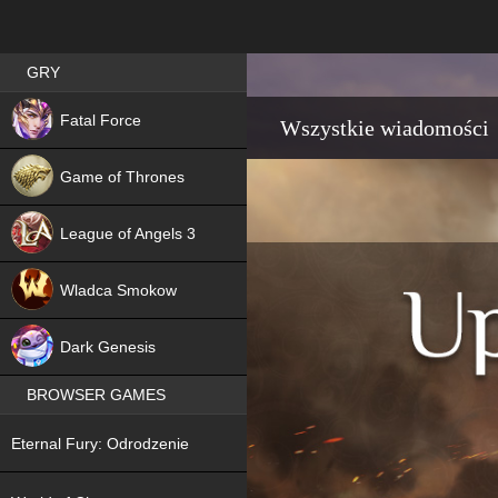
Best RPG games in Poland
GRY
NEW
Fatal Force
Wszystkie wiadomości
Game of Thrones
League of Angels 3
HIT
Wladca Smokow
NEW
Dark Genesis
BROWSER GAMES
NEW
Eternal Fury: Odrodzenie
NEW