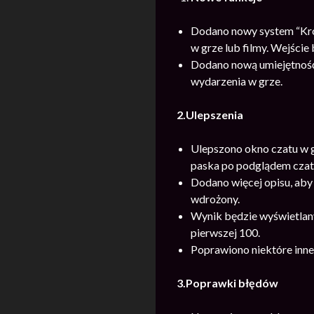
Dodano nowy system “Kron
w grze lub filmy. Wejści
Dodano nową umiejętność 
wydarzenia w grze.
2.Ulepszenia
Ulepszono okno czatu w g
paska po podglądem cza
Dodano więcej opisu, aby
wdrożony.
Wynik będzie wyświetlany 
pierwszej 100.
Poprawiono niektóre inne
3.Poprawki błędów