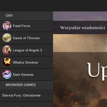
Best RPG games in Poland
GRY
NEW
Fatal Force
Wszystkie wiadomości
Game of Thrones
League of Angels 3
HIT
Wladca Smokow
NEW
Dark Genesis
BROWSER GAMES
NEW
Eternal Fury: Odrodzenie
NEW