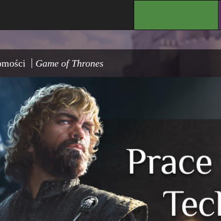
.
omości
Game of Thrones