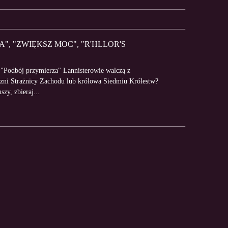
", "ZWIĘKSZ MOC", "R'HLLOR'S
 "Podbój przymierza" Lannisterowie walczą z
czni Strażnicy Zachodu lub królowa Siedmiu Królestw?
zy, zbieraj...