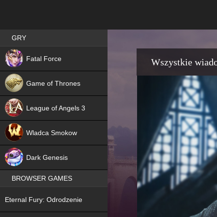
Best RPG games in Poland
GRY
NEW
Fatal Force
Wszystkie wiad
Game of Thrones
League of Angels 3
HIT
Wladca Smokow
NEW
Dark Genesis
BROWSER GAMES
NEW
Eternal Fury: Odrodzenie
NEW