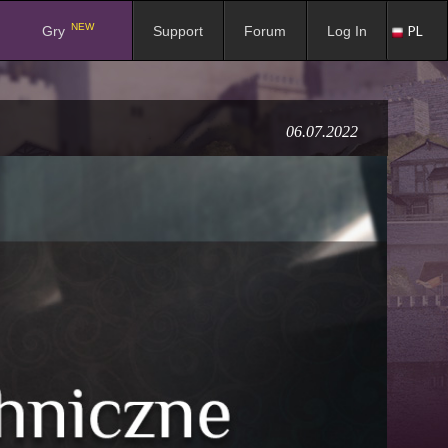
NEW
PL
Gry
Support
Forum
Log In
06.07.2022