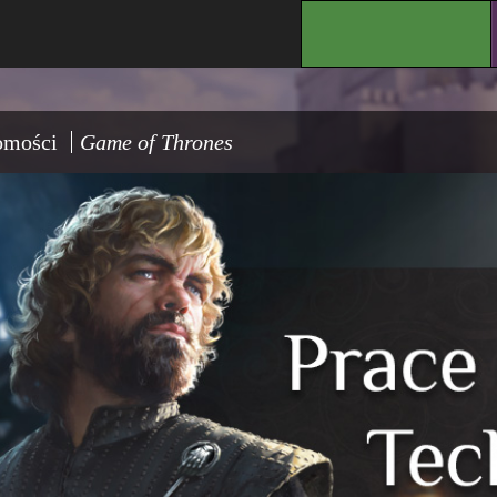
.
omości
Game of Thrones