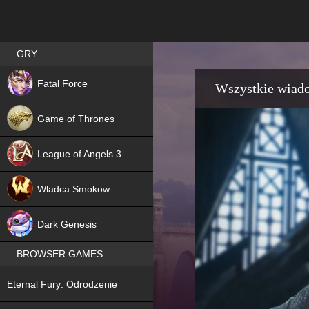
Best RPG games in Poland
GRY
NEW
Fatal Force
Wszystkie wiad
Game of Thrones
League of Angels 3
HIT
Wladca Smokow
NEW
Dark Genesis
BROWSER GAMES
NEW
Eternal Fury: Odrodzenie
NEW