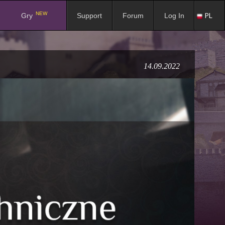
NEW
PL
Gry
Support
Forum
Log In
14.09.2022