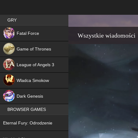
Best RPG games in Poland
GRY
NEW
Fatal Force
Wszystkie wiadomości
Game of Thrones
League of Angels 3
HIT
Wladca Smokow
NEW
Dark Genesis
BROWSER GAMES
NEW
Eternal Fury: Odrodzenie
NEW