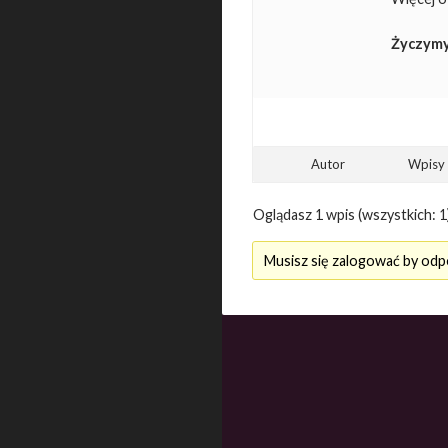
Życzymy
Autor
Wpisy
Oglądasz 1 wpis (wszystkich: 1
Musisz się zalogować by odp