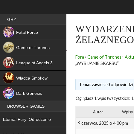
Best RPG games in Poland
GRY
WYDARZENIA
NEW
Fatal Force
ŻELAZNEGO 
Game of Thrones
Fora
›
Game of Thrones
›
Aktu
League of Angels 3
„WYBIJANIE SKARBU”
HIT
Wladca Smokow
Temat zawiera 0 odpowiedzi,
NEW
Dark Genesis
Oglądasz 1 wpis (wszystkich: 1
BROWSER GAMES
Autor
Wpisy
NEW
Eternal Fury: Odrodzenie
9 czerwca, 2025 o 4:00 pm
NEW