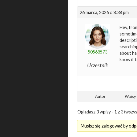
26 marca, 2026 o 8:38 pm
Hey, fro
sometimes
descripti
searchin
50568573
about ha
know if 
Uczestnik
Autor
Wpisy
Oglądasz 3 wpisy - 1 z 3 (wszys
Musisz się zalogować by odp