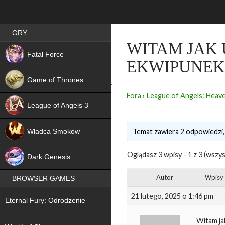
Best RPG games in Poland
GRY
WITAM JAK
NEW
Fatal Force
EKWIPUNEK
Game of Thrones
Fora
›
League of Angels: Heave
League of Angels 3
HIT
Wladca Smokow
Temat zawiera 2 odpowiedzi,
NEW
Oglądasz 3 wpisy - 1 z 3 (wszys
Dark Genesis
Autor
Wpisy
BROWSER GAMES
NEW
21 lutego, 2025 o 1:46 pm
Eternal Fury: Odrodzenie
NEW
Witam ja