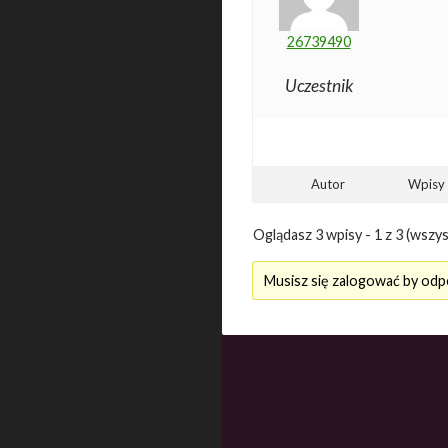
26739490
Uczestnik
Autor
Wpisy
Oglądasz 3 wpisy - 1 z 3 (wszys
Musisz się zalogować by odp