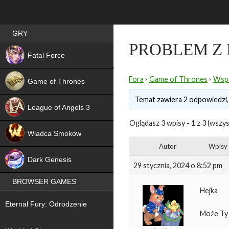
Best RPG games in Poland
GRY
PROBLEM Z
NEW
Fatal Force
Fora
›
Game of Thrones
›
Wspa
Game of Thrones
Temat zawiera 2 odpowiedzi,
League of Angels 3
Oglądasz 3 wpisy - 1 z 3 (wszys
HIT
Wladca Smokow
Autor
Wpisy
NEW
Dark Genesis
29 stycznia, 2024 o 8:52 pm
BROWSER GAMES
Hejka
NEW
Eternal Fury: Odrodzenie
Może Ty
NEW