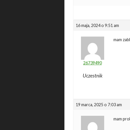
16 maja, 2024 o 9:51 am
mam zabl
26739490
Uczestnik
19 marca, 2025 o 7:03 am
mam prob