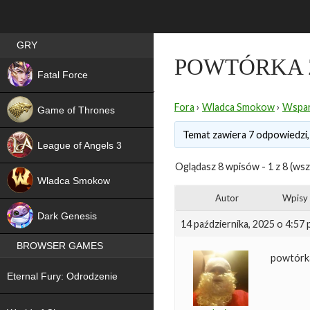
Best RPG games in Poland
GRY
POWTÓRKA Z
NEW
Fatal Force
Fora
›
Wladca Smokow
›
Wspar
Game of Thrones
Temat zawiera 7 odpowiedzi,
League of Angels 3
Oglądasz 8 wpisów - 1 z 8 (wsz
HIT
Wladca Smokow
Autor
Wpisy
NEW
Dark Genesis
14 października, 2025 o 4:57
BROWSER GAMES
powtórka
NEW
Eternal Fury: Odrodzenie
NEW