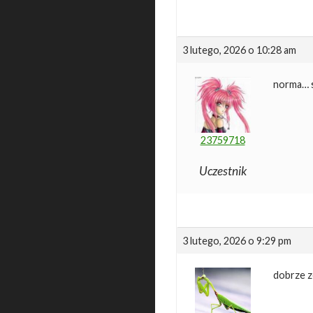
3 lutego, 2026 o 10:28 am
norma… s
23759718
Uczestnik
3 lutego, 2026 o 9:29 pm
dobrze ze