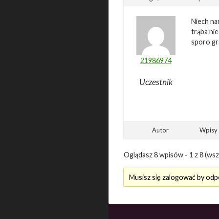
Niech na
trąba ni
sporo gr
21986974
Uczestnik
Autor
Wpisy
Oglądasz 8 wpisów - 1 z 8 (wsz
Musisz się zalogować by odp