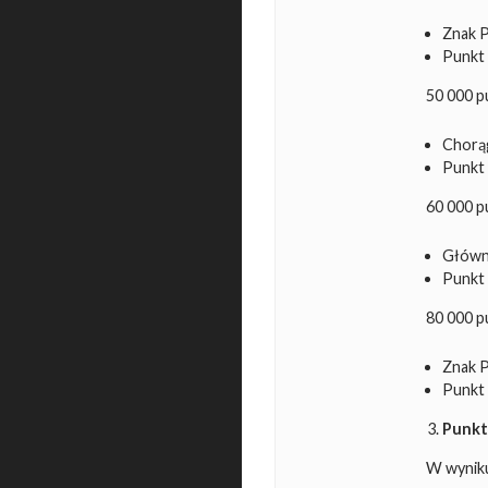
Znak 
Punkt 
50 000 p
Chorąg
Punkt 
60 000 p
Główna
Punkt 
80 000 p
Znak 
Punkt 
Punkt
W wyniku