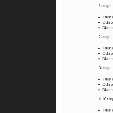
1 ranga:
Talon 
Ochron
Diame
2 ranga:
Talon 
Ochron
Diamen
3 ranga:
Talon 
Ochron
Diame
4-10 ran
Talon 