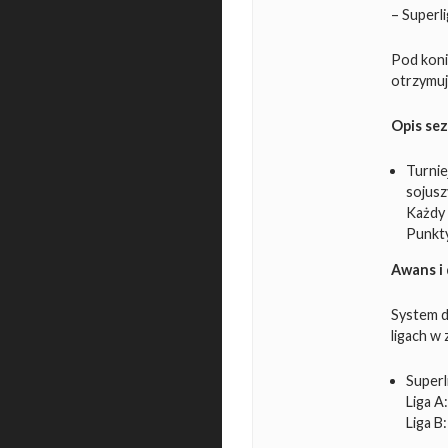
– Superli
Pod koni
otrzymuj
Opis se
Turnie
sojusz
Każdy 
Punkty
Awans i
System dz
ligach w
Superl
Liga A
Liga B