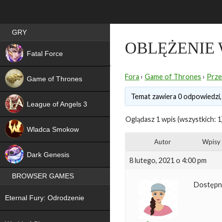
Best RPG games in Poland
GRY
OBLĘŻENIE
NEW
Fatal Force
Fora
›
Game of Thrones
›
Prze
Game of Thrones
Temat zawiera 0 odpowiedzi,
League of Angels 3
Oglądasz 1 wpis (wszystkich: 1
HIT
Wladca Smokow
Autor
Wpisy
NEW
Dark Genesis
8 lutego, 2021 o 4:00 pm
BROWSER GAMES
Dostępne
NEW
Eternal Fury: Odrodzenie
NEW