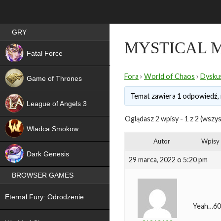
Best RPG games in Poland
GRY
MYSTICAL 
NEW
Fatal Force
Fora
›
World of Chaos
›
Dyskus
Game of Thrones
Temat zawiera 1 odpowiedź, 
League of Angels 3
Oglądasz 2 wpisy - 1 z 2 (wszys
HIT
Wladca Smokow
Autor
Wpisy
NEW
Dark Genesis
29 marca, 2022 o 5:20 pm
BROWSER GAMES
NEW
Eternal Fury: Odrodzenie
Yeah…60%
NEW