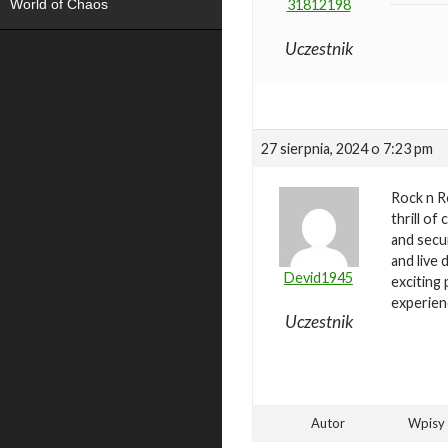
World of Chaos
31812198
Uczestnik
27 sierpnia, 2024 o 7:23 pm
Rock n Re
thrill of
and secur
and live 
Devid1945
exciting
experien
Uczestnik
Autor
Wpisy