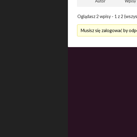
Autor
Wpisy
Oglądasz 2 wpisy - 1 z 2 (wszys
Musisz się zalogować by odp