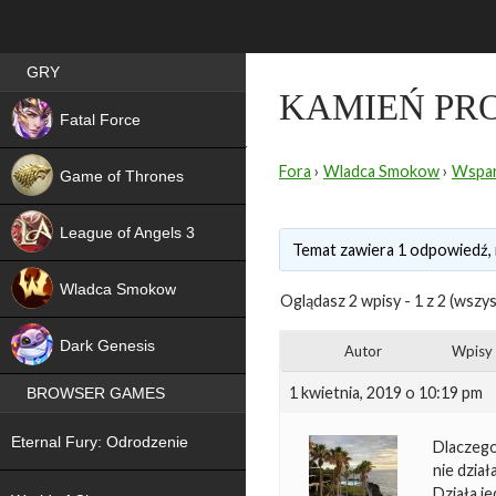
Best RPG games in Poland
GRY
KAMIEŃ PR
NEW
Fatal Force
Fora
›
Wladca Smokow
›
Wspar
Game of Thrones
League of Angels 3
Temat zawiera 1 odpowiedź, 
HIT
Wladca Smokow
Oglądasz 2 wpisy - 1 z 2 (wszys
NEW
Dark Genesis
Autor
Wpisy
1 kwietnia, 2019 o 10:19 pm
BROWSER GAMES
NEW
Eternal Fury: Odrodzenie
Dlaczego
nie dział
NEW
Działa j