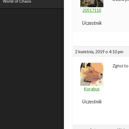
World of Chaos
20517110
Uczestnik
2 kwietnia, 2019 o 4:10 pm
Zgłoś to 
Korabus
Uczestnik