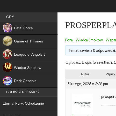
Best RPG games in Poland
GRY
PROSPERPL
NEW
Fatal Force
Fora
›
Wladca Smokow
›
Wspar
Game of Thrones
Temat zawiera 0 odpowiedzi,
League of Angels 3
Oglądasz 1 wpis (wszystkich: 1
HIT
Wladca Smokow
Autor
Wpisy
NEW
Dark Genesis
5 lutego, 2026 o 3:38 pm
BROWSER GAMES
prosperp
NEW
Eternal Fury: Odrodzenie
NEW