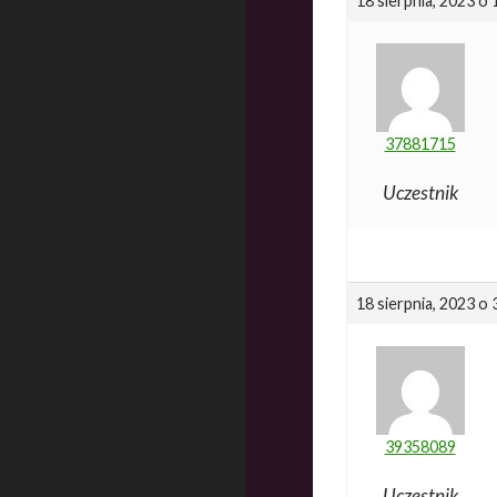
18 sierpnia, 2023 o
37881715
Uczestnik
18 sierpnia, 2023 o
39358089
Uczestnik