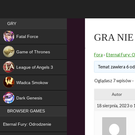
Best RPG games in Poland
GRY
NEW
GRA NIE
Fatal Force
Game of Thrones
Fora
›
Eternal Fury: 
Temat zawiera 6 od
League of Angels 3
HIT
Oglądasz 7 wpisów - 1
Wladca Smokow
NEW
Autor
Dark Genesis
18 sierpnia, 2023 o
BROWSER GAMES
NEW
Eternal Fury: Odrodzenie
NEW