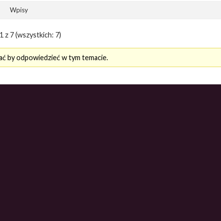
Wpisy
 z 7 (wszystkich: 7)
ać by odpowiedzieć w tym temacie.