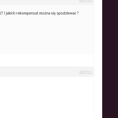
#69310
ać? I jakich rekompensat można się spodziewać ?
#69311