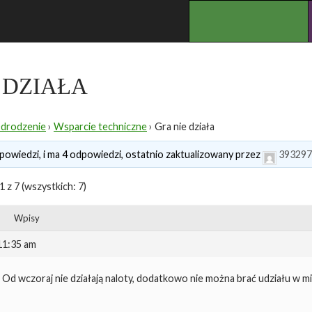
.
 DZIAŁA
Odrodzenie
›
Wsparcie techniczne
›
Gra nie działa
powiedzi, i ma 4 odpowiedzi, ostatnio zaktualizowany przez
393297
 z 7 (wszystkich: 7)
Wpisy
 11:35 am
Od wczoraj nie działają naloty, dodatkowo nie można brać udziału w 