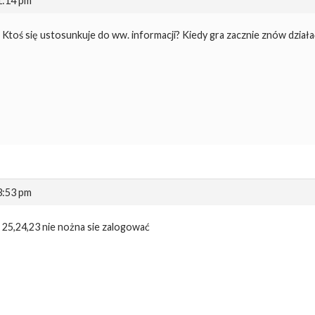
 1:14 pm
Ktoś się ustosunkuje do ww. informacji? Kiedy gra zacznie znów dział
 3:53 pm
25,24,23 nie nożna sie zalogować