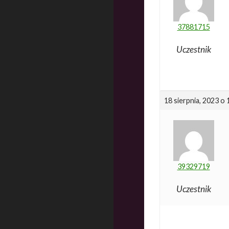
37881715
Uczestnik
18 sierpnia, 2023 o
39329719
Uczestnik