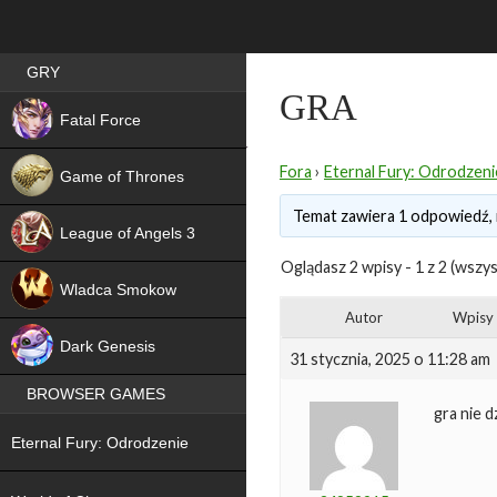
Best RPG games in Poland
GRY
GRA
NEW
Fatal Force
Fora
›
Eternal Fury: Odrodzeni
Game of Thrones
Temat zawiera 1 odpowiedź, 
League of Angels 3
Oglądasz 2 wpisy - 1 z 2 (wszys
HIT
Wladca Smokow
Autor
Wpisy
NEW
Dark Genesis
31 stycznia, 2025 o 11:28 am
BROWSER GAMES
gra nie d
NEW
Eternal Fury: Odrodzenie
NEW