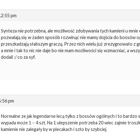
 12:55 pm
Synteza nie potrzebna, ale możliwość zdobywania tych kamieni u mnie epi
pozwalają się w żaden sposób rozwinąć nie mamy dojścia do bossów og
przeszkadzają słabszym graczą. Przez nich wielu już zrezygnowało z gry
a mnie i tak to nic nie daje bo nie mam możliwości się wzmacniać, a ws
dodali :/ co za syf.
 5:56 pm
Normalne ze jak legendarne lecą tylko z bossów ogólnych i to bardzo
wypada może 1 – 4 szt. Na 1 ulepszenie potrzeba 20 wiec zajmie troszk
kamienie nie zalegały by w plecakach i szło by szybciej.