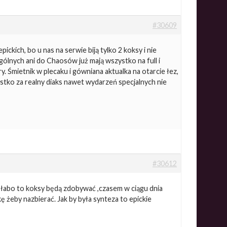
#30609
ckich, bo u nas na serwie biją tylko 2 koksy i nie
ólnych ani do Chaosów już mają wszystko na full i
. Śmietnik w plecaku i gówniana aktualka na otarcie łez,
zystko za realny diaks nawet wydarzeń specjalnych nie
#30612
 słabo to koksy będą zdobywać ,czasem w ciągu dnia
ę żeby nazbierać. Jak by była synteza to epickie