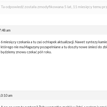
Ta odpowiedź została zmodyfikowana 5 lat, 11 miesięcy temu pr
7:48 am
6 miesięcy czekania a tu zaś ochłapek aktualizacji. Nawet syntezy kam
którego nie ma.Magazyny pozapełniane a tu doszły nowe śmieci do zbie
będziemy znowu czekać pół roku.
 10:10 am