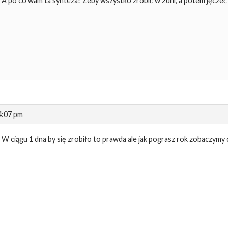
A po co wam ta synteza? Żeby wszystko zrobić w 2dni, a potem jęczeć 
 4:07 pm
W ciągu 1 dna by się zrobiło to prawda ale jak pograsz rok zobaczymy c