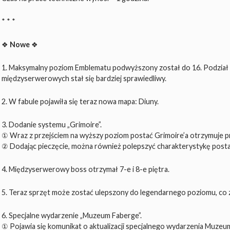
* * *
❖
Nowe
❖
1. Maksymalny poziom Emblematu podwyższony został do 16. Podział
międzyserwerowych stał się bardziej sprawiedliwy.
2. W fabule pojawiła się teraz nowa mapa: Diuny.
3. Dodanie systemu „Grimoire”.
① Wraz z przejściem na wyższy poziom postać Grimoire’a otrzymuje pr
② Dodając pieczęcie, można również polepszyć charakterystykę posta
4. Międzyserwerowy boss otrzymał 7-e i 8-e piętra.
5. Teraz sprzęt może zostać ulepszony do legendarnego poziomu, co z
6. Specjalne wydarzenie „Muzeum Faberge”.
① Pojawia się komunikat o aktualizacji specjalnego wydarzenia Muzeu