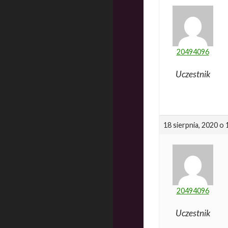
20494096
Uczestnik
18 sierpnia, 2020 o
20494096
Uczestnik