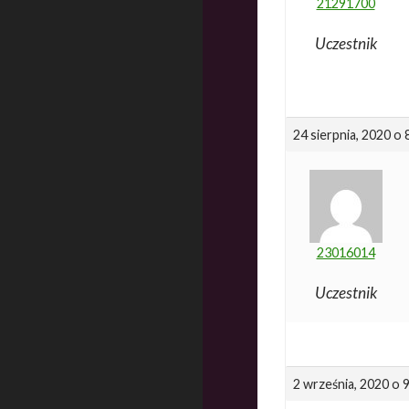
21291700
Uczestnik
24 sierpnia, 2020 o 
23016014
Uczestnik
2 września, 2020 o 