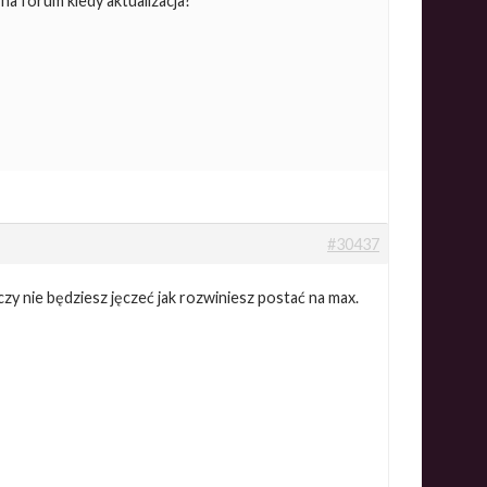
na forum kiedy aktualizacja?
#30437
zy nie będziesz jęczeć jak rozwiniesz postać na max.