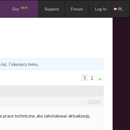
NEW
PL
Gry
Support
Forum
Log In
5 lat, 7 miesięcy temu
.
1
2
→
#30395
e prace techniczne, aby zainstalować aktualizację.