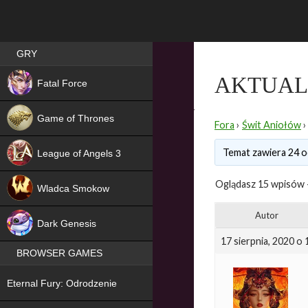
Best RPG games in Poland
GRY
NEW
AKTUALI
Fatal Force
Game of Thrones
Fora
›
Świt Aniołów
›
Temat zawiera 24 o
League of Angels 3
HIT
Oglądasz 15 wpisów -
Wladca Smokow
NEW
Autor
Dark Genesis
17 sierpnia, 2020 o
BROWSER GAMES
NEW
Eternal Fury: Odrodzenie
NEW