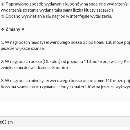
② Poprawiono sposób wydawania kuponów na specjalne wydarzenia i c
wydarzenia zostanie wydana taka sama liczba kluczy szczęścia.
③ Dodano wyświetlanie się nagród w interfejsie wydarzenia.
❖
Zmiany
❖
1. W nagrodach międzyserwerowego bossa od poziomu 130 może pojaw
jeszcze większe szanse.
2. W nagrodach bossa [Obsolut] od poziomu 110 może pojawić się Księg
zwiększenia doświadczenia Grimoire’a.
3. W nagrodach międzyserwerowego bossa od poziomu 110 może pojaw
boss ma szanse na otrzymanie cennych materiałów na jeszcze wyższy
8:05 am