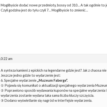
Moglibyście dodać nowe przedmioty, bossy od 310… A tak ogólnie to je
Czyli godzina jest do tyłu czyli 7… Moglibyście to zmienić…
 10:22 am
A synteza kamieni z epickich na legendarne gdzie jest? Jak z chaosa nie
Jeszcze jedno gdzie to wydarzenie jest:
6. Specjalne wydarzenie
„Muzeum Faberge”.
① Pojawia się komunikat o aktualizacji specjalnego wydarzenia Muzeu
② Poprawiono sposób wydawania kuponów na specjalne wydarzenia i c
wydarzenia zostanie wydana taka sama liczba kluczy szczęścia.
③ Dodano wyświetlanie się nagród w interfejsie wydarzenia.