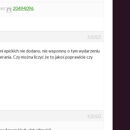
zez
20494096
.
#30429
ieni epickich nie dodano, nie wspomnę o tym wydarzeniu
rania. Czy można liczyć że to jakoś poprawicie czy
#30431