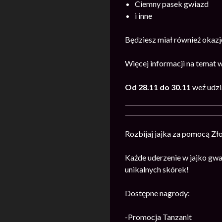
Ciemny pasek gwiazd
i inne
Będziesz miał również okazj
Więcej informacji na temat 
Od 28.11 do 30.11
weź udzi
Rozbijaj jajka za pomocą Zł
Każde uderzenie w jajko gwa
unikalnych skórek!
Dostępne nagrody:
-Promocja Tanzanit