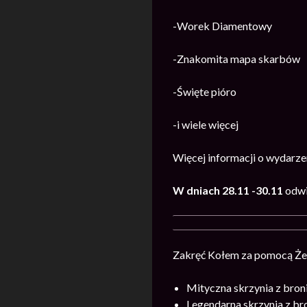
-Worek Diamentowy
-Znakomita mapa skarbów
-Święte pióro
-i wiele więcej
Więcej informacji o wydarze
W dniach 28.11 -30.11
odw
Zakręć Kołem za pomocą Żet
Mityczna skrzynia z bron
Legendarna skrzynia z br