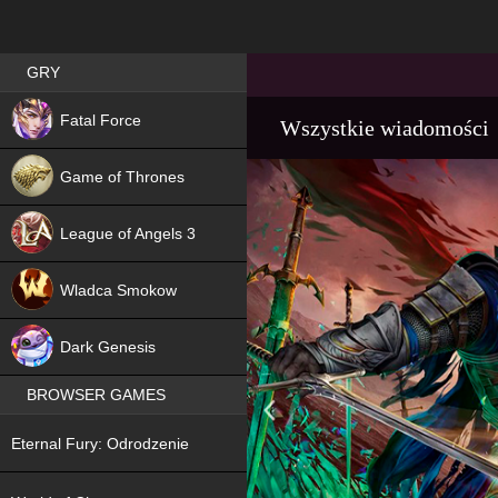
Best RPG games in Poland
GRY
NEW
Fatal Force
Wszystkie wiadomości
Game of Thrones
League of Angels 3
HIT
Wladca Smokow
NEW
Dark Genesis
BROWSER GAMES
NEW
Eternal Fury: Odrodzenie
NEW