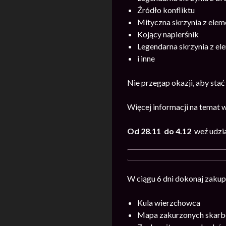
Źródło konfliktu
Mityczna skrzynia z ele
Kojący napierśnik
Legendarna skrzynia z e
i inne
Nie przegap okazji, aby stać
Więcej informacji na temat 
Od 28.11 do 4.12
weź udzi
W ciągu 6 dni dokonaj zakup
Kula wierzchowca
Mapa zakurzonych skar