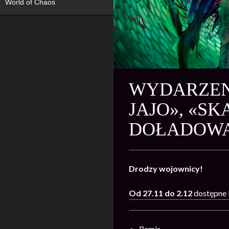
World of Chaos
WYDARZENI
JAJO», «S
DOŁADOWA
Drodzy wojownicy!
Od 27.11 do 2.12
dostępne 
Remis