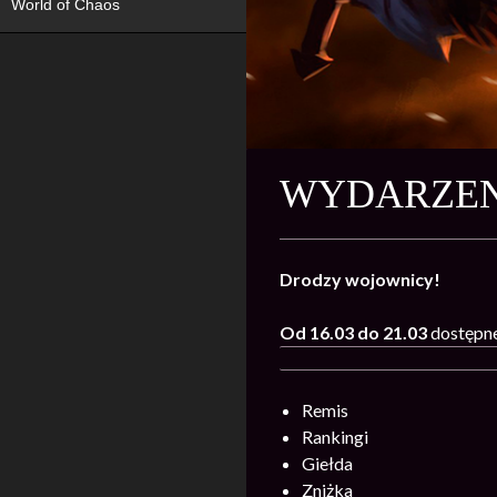
World of Chaos
WYDARZENI
Drodzy wojownicy!
Od 16.03 do 21.03
dostępne
Remis
Rankingi
Giełda
Zniżka