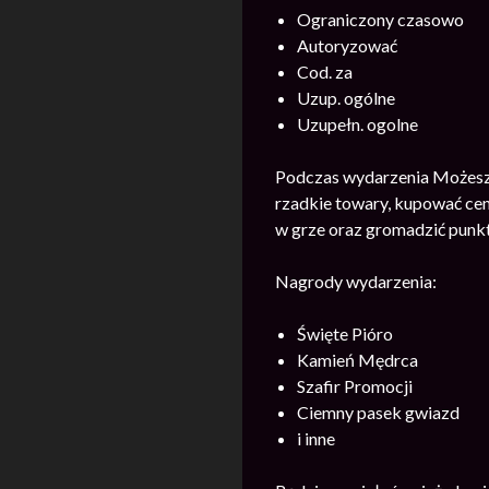
Ograniczony czasowo
Autoryzować
Cod. za
Uzup. ogólne
Uzupełn. ogolne
Podczas wydarzenia Możesz 
rzadkie towary, kupować cen
w grze oraz gromadzić punkt
Nagrody wydarzenia:
Święte Pióro
Kamień Mędrca
Szafir Promocji
Ciemny pasek gwiazd
i inne