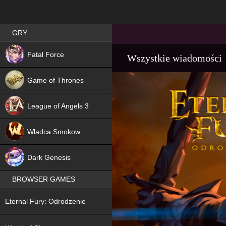
Best RPG games in Poland
GRY
NEW
Fatal Force
Wszystkie wiadomości
Game of Thrones
League of Angels 3
HIT
Wladca Smokow
NEW
Dark Genesis
BROWSER GAMES
NEW
Eternal Fury: Odrodzenie
NEW