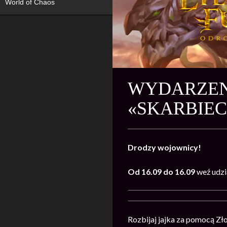
World of Chaos
WYDARZENI
«SKARBIEC
Drodzy wojownicy!
Od 16.09 do 16.09
weź udzi
Rozbijaj jajka za pomocą Zł