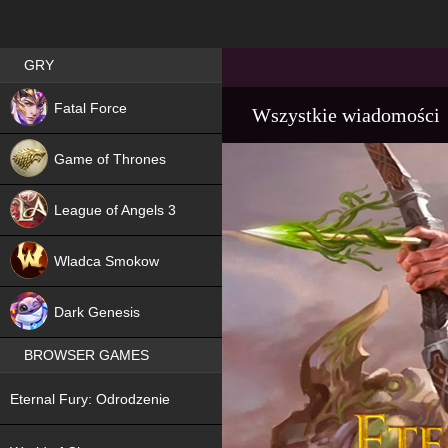
Best RPG games in Poland
GRY
NEW
Fatal Force
Wszystkie wiadomości
Game of Thrones
League of Angels 3
HIT
Wladca Smokow
NEW
Dark Genesis
BROWSER GAMES
NEW
Eternal Fury: Odrodzenie
NEW