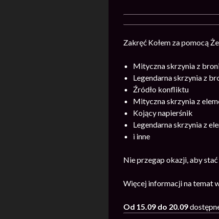
Zakręć Kołem za pomocą Żet
Mityczna skrzynia z bron
Legendarna skrzynia z br
Źródło konfliktu
Mityczna skrzynia z ele
Kojący napierśnik
Legendarna skrzynia z e
i inne
Nie przegap okazji, aby stać
Więcej informacji na temat 
Od 15.09 do 20.09
dostępn