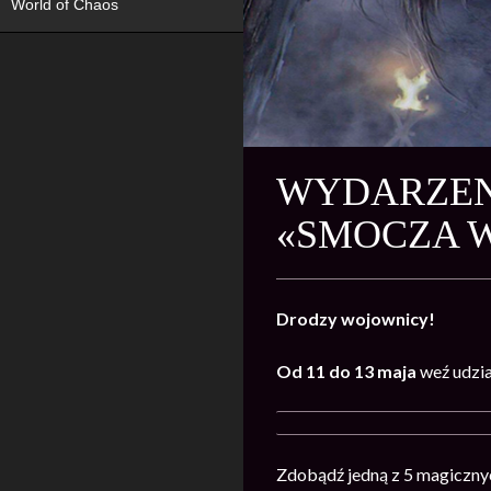
World of Chaos
WYDARZENI
«SMOCZA 
Drodzy wojownicy!
Od 11 do 13 maja
weź udzi
Zdobądź jedną z 5 magicznyc