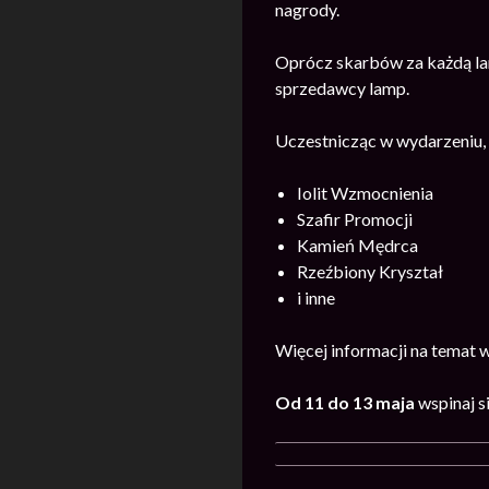
nagrody.
Oprócz skarbów za każdą la
sprzedawcy lamp.
Uczestnicząc w wydarzeniu,
Iolit Wzmocnienia
Szafir Promocji
Kamień Mędrca
Rzeźbiony Kryształ
i inne
Więcej informacji na temat 
Od 11
do 13 maja
wspinaj s