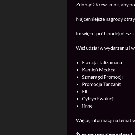
Zdobądź Krew smok, aby poko
Najcenniejsze nagrody otrzym
Im więcej prób podejmiesz,
Weź udział w wydarzeniu i w
Esencja Talizamanu
Kamień Mędrca
Szmaragd Promocji
Promocja Tanzanit
Elf
Cytryn Ewolucji
i inne
Więcej informacji na temat 
Życzymy przyjemnej gry!