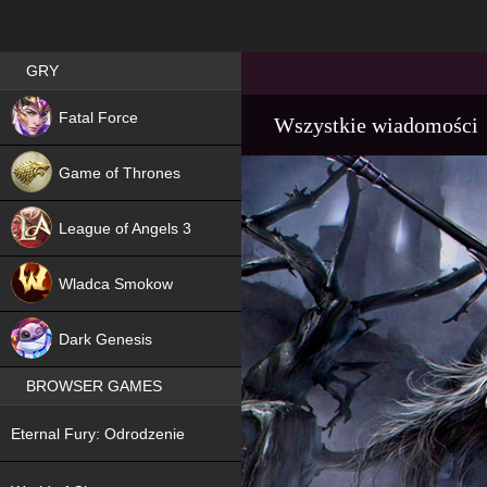
Best RPG games in Poland
GRY
NEW
Fatal Force
Wszystkie wiadomości
Game of Thrones
League of Angels 3
HIT
Wladca Smokow
NEW
Dark Genesis
BROWSER GAMES
NEW
Eternal Fury: Odrodzenie
NEW