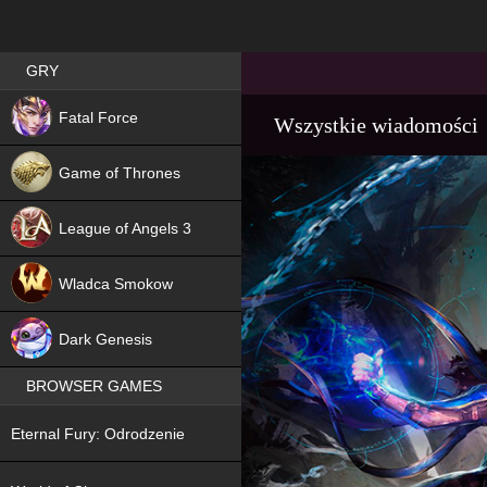
Best RPG games in Poland
GRY
NEW
Fatal Force
Wszystkie wiadomości
Game of Thrones
League of Angels 3
HIT
Wladca Smokow
NEW
Dark Genesis
BROWSER GAMES
NEW
Eternal Fury: Odrodzenie
NEW