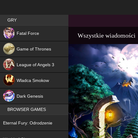
Best RPG games in Poland
GRY
NEW
Fatal Force
Wszystkie wiadomości
Game of Thrones
League of Angels 3
HIT
Wladca Smokow
NEW
Dark Genesis
BROWSER GAMES
NEW
Eternal Fury: Odrodzenie
NEW