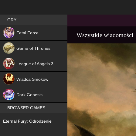
Best RPG games in Poland
GRY
NEW
Fatal Force
Wszystkie wiadomości
Game of Thrones
League of Angels 3
HIT
Wladca Smokow
NEW
Dark Genesis
BROWSER GAMES
NEW
Eternal Fury: Odrodzenie
NEW