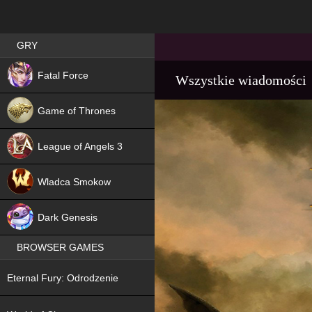
Best RPG games in Poland
GRY
NEW
Fatal Force
Wszystkie wiadomości
Game of Thrones
League of Angels 3
HIT
Wladca Smokow
NEW
Dark Genesis
BROWSER GAMES
NEW
Eternal Fury: Odrodzenie
NEW