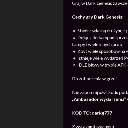
Graj w Dark Genesis zawsze 
Cechy gry Dark Genesis:
🔹 Stwórz własną drużynę z p
🔹 Dołącz do kampanii prze
Lampy i wiele innych prób
🔹 Zbyt wiele sposobów na w
🔹 Istnieje wiele wydarzeń 
🔹 IDLE bitwy w trybie AFK 
Do zobaczenia w grze!
Nie zapomnij użyć kodu poda
„Ambasador wydarzenia”
KOD TO:
darkg777
Z wyrazami szacunku,