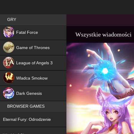
Best RPG games in Poland
GRY
NEW
Fatal Force
Wszystkie wiadomości
Game of Thrones
League of Angels 3
HIT
Wladca Smokow
NEW
Dark Genesis
BROWSER GAMES
NEW
Eternal Fury: Odrodzenie
NEW